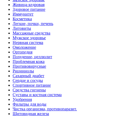
Живица кедровая
Здоровое питание
Иммунитет
Косметика
Легкие, почки, печень
Литовиты
Массажные средства
Мужское здоровье
Нервная система
Омоложение
Ортопедия
Похудение, целлюлит
Проблемная кожа
Противовирусные
Рициниолы
Сахарный диабет
Сердце и сосуды
Спортивное питание
Средства гигиены
Суставы и костная система
Удобрения
Фильтры для воды
Чистка организма, противопаразит.
Щитовидная железа