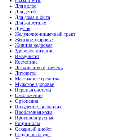
Глаза и мозг
Для волос
Для детей
Для дома и быта
Для животных
Другое
Желудочно-кишечный тракт
Женское здоровье
Живица кедровая
Здоровое питание
Иммунитет
Косметика
Легкие, почки, печень
Литовиты
Массажные средства
Мужское здоровье
Нервная система
Омоложение
Ортопедия
Похудение, целлюлит
Проблемная кожа
Противовирусные
Рициниолы
Сахарный диабет
Сердце и сосуды