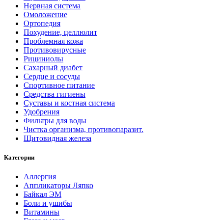
Нервная система
Омоложение
Ортопедия
Похудение, целлюлит
Проблемная кожа
Противовирусные
Рициниолы
Сахарный диабет
Сердце и сосуды
Спортивное питание
Средства гигиены
Суставы и костная система
Удобрения
Фильтры для воды
Чистка организма, противопаразит.
Щитовидная железа
Категории
Аллергия
Аппликаторы Ляпко
Байкал ЭМ
Боли и ушибы
Витамины