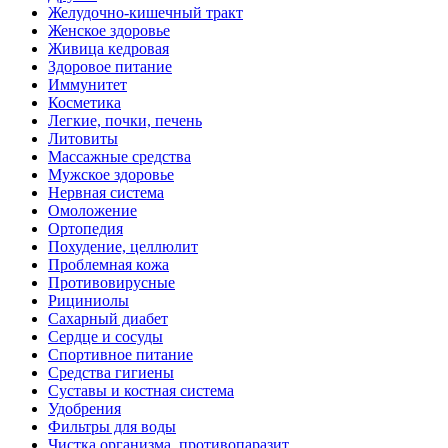
Желудочно-кишечный тракт
Женское здоровье
Живица кедровая
Здоровое питание
Иммунитет
Косметика
Легкие, почки, печень
Литовиты
Массажные средства
Мужское здоровье
Нервная система
Омоложение
Ортопедия
Похудение, целлюлит
Проблемная кожа
Противовирусные
Рициниолы
Сахарный диабет
Сердце и сосуды
Спортивное питание
Средства гигиены
Суставы и костная система
Удобрения
Фильтры для воды
Чистка организма, противопаразит.