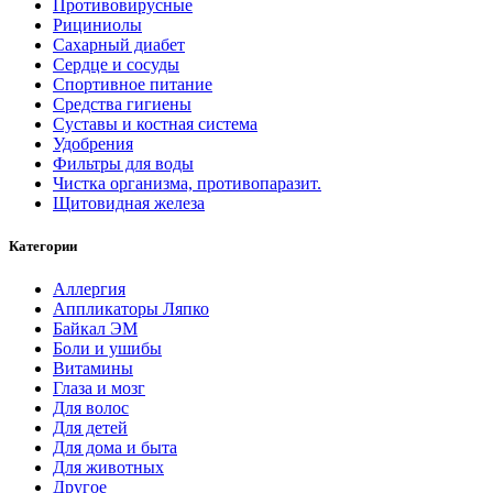
Противовирусные
Рициниолы
Сахарный диабет
Сердце и сосуды
Спортивное питание
Средства гигиены
Суставы и костная система
Удобрения
Фильтры для воды
Чистка организма, противопаразит.
Щитовидная железа
Категории
Аллергия
Аппликаторы Ляпко
Байкал ЭМ
Боли и ушибы
Витамины
Глаза и мозг
Для волос
Для детей
Для дома и быта
Для животных
Другое