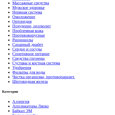
Массажные средства
Мужское здоровье
Нервная система
Омоложение
Ортопедия
Похудение, целлюлит
Проблемная кожа
Противовирусные
Рициниолы
Сахарный диабет
Сердце и сосуды
Спортивное питание
Средства гигиены
Суставы и костная система
Удобрения
Фильтры для воды
Чистка организма, противопаразит.
Щитовидная железа
Категории
Аллергия
Аппликаторы Ляпко
Байкал ЭМ