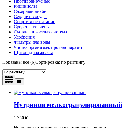
Противовирусные
Рициниолы
Сахарный диабет
Сердце и сосуды
Спортивное питание
Средства гигиены
Суставы и костная система
Удобрения
Фильтры для воды
Чистка организма, противопаразит.
Щитовидная железа
Показаны все (6)
Сортировка: по рейтингу
Нутрикон мелкогранулированный
1 356
₽
Нормализует моторно-­эвакуаторную функцию