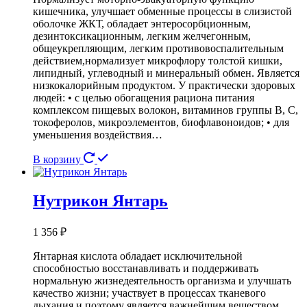
кишечника, улучшает обменные процессы в слизистой
оболочке ЖКТ, обладает энтеросорбционным,
дезинтоксикационным, легким желчегонным,
общеукрепляющим, легким противовоспалительным
действием,нормализует микрофлору толстой кишки,
липидный, углеводный и минеральный обмен. Является
низкокалорийным продуктом. У практически здоровых
людей: • с целью обогащения рациона питания
комплексом пищевых волокон, витаминов группы В, С,
токоферолов, микроэлементов, биофлавоноидов; • для
уменьшения воздействия…
В корзину
Нутрикон Янтарь
1 356
₽
Янтарная кислота обладает исключительной
способностью восстанавливать и поддерживать
нормальную жизнедеятельность организма и улучшать
качество жизни; участвует в процессах тканевого
дыхания и поэтому является важнейшим веществом