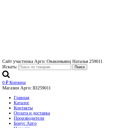
Сайт участника Арго: Овакимьянц Наталья 259011
Искать:
Поиск
0
₽
Корзина
Магазин Арго: ID259011
Главная
Каталог
Контакты
Оплата и доставка
Производители
Бонус Арго