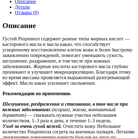
Описание
Детали
Отзывы (0)
Описание
Густой Рициниол содержит разные типы жирных кислот —
касторового масла и масла какао, что способствует
ускоренному восстановлению клеток кожи и более быстрому
заживлению повреждений, помогает уменьшить сухость,
шелушение, раздражение, в том числе при кожных
заболеваниях. Жирные кислоты касторового масла глубоко
проникают и улучшают микроциркуляцию. Благодаря этому
во время массажа проявляется выраженный разогревающий
эффект. Масло какао усиливает скольжение.
Рекомендации по применению
.
Шелушение, раздражение и стягивание, в том числе при
кожных заболеваниях
(псориаз, экзема, контактный
дерматит)
— смазывать нужные участки небольшим
количеством, 1–3 раза в день, в течение 1–3 недель.
Уход за очень сухой кожей
. Очистить кожу. Небольшое
количество Рициниола согреть на кончиках пальцев. Легкими
движениями равномерно нанести бальзам на лицо по