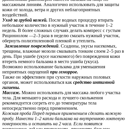
массажным линиям. Аналогично использовать для защиты
кожи от холода, ветра и других неблагоприятных
воздействий.
Уход за грубой кожей.
После водных процедур втирать
небольшое количество в нужный участок в течение 1–2
недель. В более сложных случаях делать компресс с густым
Рициниолом —2–3 раза в неделю смазать нужный участок,
обернуть полиэтиленовой пленкой и утеплить.
Заживление повреждений
. Ссадины, укусы насекомых,
трещины, влажные мозоли смазывать тонким слоем 2–5 раз в
день. При ушибе (укусе насекомого) без повреждения кожи
втереть немного бальзама в место ушиба (укуса).
Возможно использование бальзама для уменьшения
неприятных ощущений
при геморрое.
Также он эффективен при сухости наружных половых
органов, может использоваться как
средство интимной
гигиены.
Массаж.
Можно использовать для массажа любого участка
тела. Для меньшего расхода и лучшего скольжения
рекомендуется согреть его до температуры тела
непосредственно перед применением.
Кожная проба Перед первым применением сделать кожную
пробу. Нанести 1–2 капли бальзама на внутреннюю локтевую
поверхность и оставить на 2 часа. Если появится
покраснение, зуд или припухлость, применять бальзам