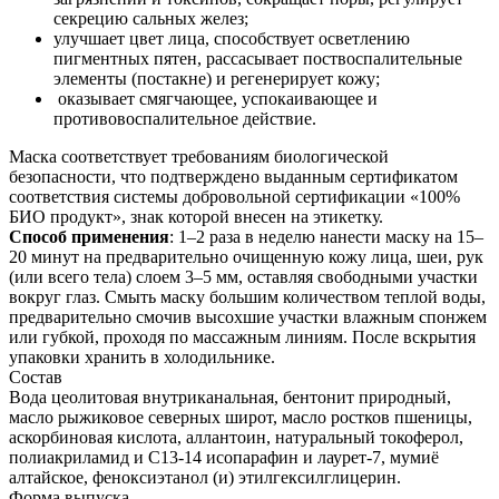
секрецию сальных желез;
улучшает цвет лица, способствует осветлению
пигментных пятен, рассасывает поствоспалительные
элементы (постакне) и регенерирует кожу;
оказывает смягчающее, успокаивающее и
противовоспалительное действие.
Маска соответствует требованиям биологической
безопасности, что подтверждено выданным сертификатом
соответствия системы добровольной сертификации «100%
БИО продукт», знак которой внесен на этикетку.
Способ применения
: 1–2 раза в неделю нанести маску на 15–
20 минут на предварительно очищенную кожу лица, шеи, рук
(или всего тела) слоем 3–5 мм, оставляя свободными участки
вокруг глаз. Смыть маску большим количеством теплой воды,
предварительно смочив высохшие участки влажным спонжем
или губкой, проходя по массажным линиям. После вскрытия
упаковки хранить в холодильнике.
Состав
Вода цеолитовая внутриканальная, бентонит природный,
масло рыжиковое северных широт, масло ростков пшеницы,
аскорбиновая кислота, аллантоин, натуральный токоферол,
полиакриламид и C13-14 исопарафин и лаурет-7, мумиё
алтайское, феноксиэтанол (и) этилгексилглицерин.
Форма выпуска