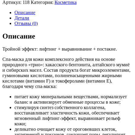
Артикул:
118
Категория:
Косметика
Описание
Детали
Отзывы (0)
Описание
Тройной эффект: лифтинг + выравнивание + постакне.
Спа-маска для кожи комплексного действия на основе
природного «трио»: хакасского бентонита, алтайского мумиё
и сибирских масел. Состав продукта богат микроэлементами,
гуминовыми кислотами, полиненасыщенными жирными
кислотами (витамин F) и токоферолами (витамин Е),
благодаря чему спа-маска:
питает кожу минеральными веществами, нормализует
баланс и активизирует обменные процессы в коже;
стимулируя синтез собственного коллагена,
восстанавливает эластичность кожи, обеспечивает
мгновенный лифтинг-эффект, выравнивает рельеф
кожи;
деликатно очищает кожу от ороговевших клеток,
загрязнений и токсинов, сокращает поры, регулирует