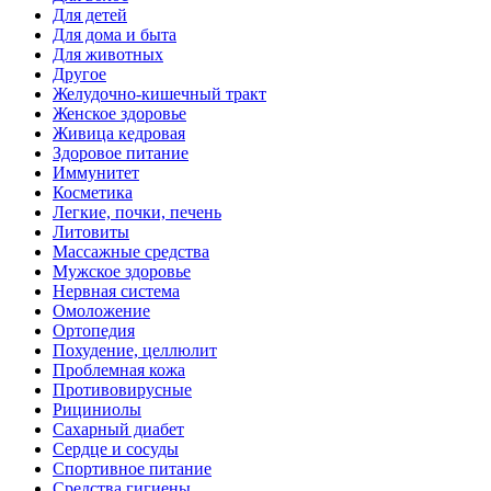
Для детей
Для дома и быта
Для животных
Другое
Желудочно-кишечный тракт
Женское здоровье
Живица кедровая
Здоровое питание
Иммунитет
Косметика
Легкие, почки, печень
Литовиты
Массажные средства
Мужское здоровье
Нервная система
Омоложение
Ортопедия
Похудение, целлюлит
Проблемная кожа
Противовирусные
Рициниолы
Сахарный диабет
Сердце и сосуды
Спортивное питание
Средства гигиены