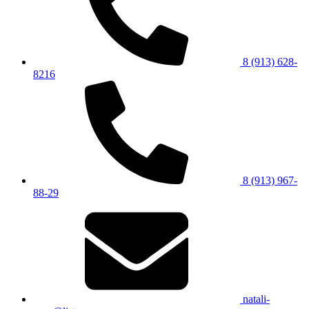
8 (913) 628-
8216
8 (913) 967-
88-29
natali-