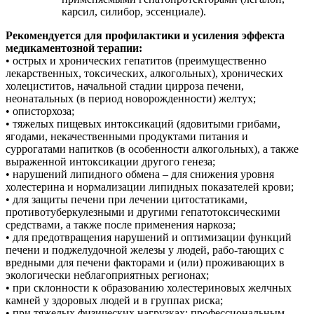
карсил, силибор, эссенциале).
Рекомендуется для профилактики и усиления эффекта
медикаментозной терапии:
• острых и хронических гепатитов (преимущественно
лекарственных, токсических, алкогольных), хронических
холециститов, начальной стадии цирроза печени,
неонатальных (в период новорожденности) желтух;
• описторхоза;
• тяжелых пищевых интоксикаций (ядовитыми грибами,
ягодами, некачественными продуктами питания и
суррогатами напитков (в особенности алкогольных), а также
выраженной интоксикации другого генеза;
• нарушений липидного обмена – для снижения уровня
холестерина и нормализации липидных показателей крови;
• для защиты печени при лечении цитостатиками,
противотуберкулезными и другими гепатотоксическими
средствами, а также после применения наркоза;
• для предотвращения нарушений и оптимизации функций
печени и поджелудочной железы у людей, рабо-тающих с
вредными для печени факторами и (или) проживающих в
экологически неблагоприятных регионах;
• при склонности к образованию холестериновых желчных
камней у здоровых людей и в группах риска;
• при тяжелых физических нагрузках: профессиональным