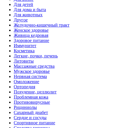
Для детей
Для дома и быта
Для животных
Другое
Желудочно-кишечный тракт
Женское здоровье
Живица кедровая
Здоровое питание
Иммунитет
Косметика
Легкие, почки, печень
Литовиты
Массажные средства
Мужское здоровье
Нервная система
Омоложение
Ортопедия
Похудение, целлюлит
Проблемная кожа
Противовирусные
Рициниолы
Сахарный диабет
Сердце и сосуды
Спортивное питание
Средства гигиены