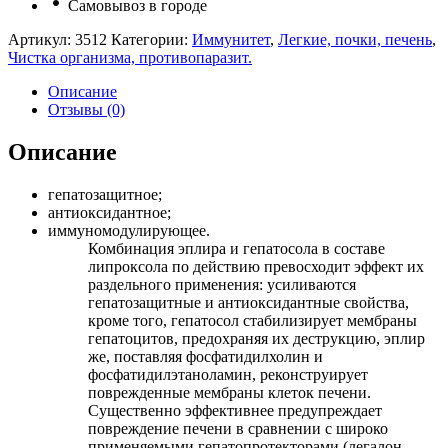
Самовывоз в городе
Артикул:
3512
Категории:
Иммунитет
,
Легкие, почки, печень
,
Чистка организма, противопаразит.
Описание
Отзывы (0)
Описание
гепатозащитное;
антиоксидантное;
иммуномодулирующее.
Комбинация эплира и гепатосола в составе
липроксола по действию превосходит эффект их
раздельного применения: усиливаются
гепатозащитные и антиоксидантные свойства,
кроме того, гепатосол стабилизирует мембраны
гепатоцитов, предохраняя их деструкцию, эплир
же, поставляя фосфатидилхолин и
фосфатидилэтаноламин, реконструирует
поврежденные мембраны клеток печени.
Cущественно эффективнее предупреждает
повреждение печени в сравнении с широко
применяемыми гепатопротекторами (легалон,