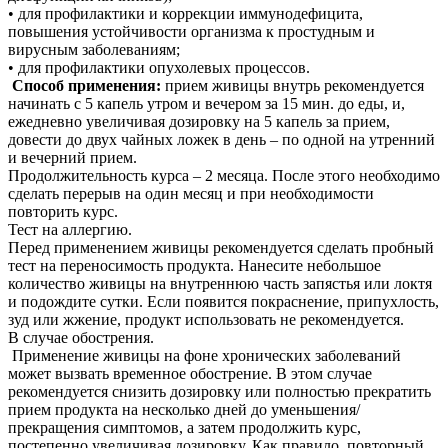
• для профилактики и коррекции иммунодефицита,
повышения устойчивости организма к простудным и
вирусным заболеваниям;
• для профилактики опухолевых процессов.
Способ применения:
прием живицы внутрь рекомендуется
начинать с 5 капель утром и вечером за 15 мин. до еды, и,
ежедневно увеличивая дозировку на 5 капель за прием,
довести до двух чайных ложек в день – по одной на утренний
и вечерний прием.
Продолжительность курса – 2 месяца. После этого необходимо
сделать перерыв на один месяц и при необходимости
повторить курс.
Тест на аллергию.
Перед применением живицы рекомендуется сделать пробный
тест на переносимость продукта. Нанесите небольшое
количество живицы на внутреннюю часть запястья или локтя
и подождите сутки. Если появится покраснение, припухлость,
зуд или жжение, продукт использовать не рекомендуется.
В случае обострения.
Применение живицы на фоне хронических заболеваний
может вызвать временное обострение. В этом случае
рекомендуется снизить дозировку или полностью прекратить
прием продукта на несколько дней до уменьшения/
прекращения симптомов, а затем продолжить курс,
постепенно увеличивая дозировку. Как правило, повторный