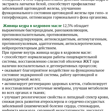
экстракта лапчатки белой, способствует профилактике
заболеваний щитовидной железы, улучшению
функционального состояния щитовидной железы при гипо- и
гиперфункции, оптимизации гормонального фона организма.
Живица кедра в кедровом масле
12,5% обладает
выраженным бактерицидным, ранозаживляющим,
противовоспалительным, противоязвенным,
иммуномодулирующим, антиоксидантным, антимутагенным,
противоопухолевым, адаптогенным, антисклеротическим,
нейропротекторным действием.
При приеме внутрь живица кедра в кедровом масле:
• способствует нормализации работы пищеварительной
системы, восстановлению слизистой оболочки ЖКТ при
наличии воспалительных и дегенеративных процессов;
• оказывает благоприятное воздействие на функциональное
состояние эндокринной системы, работу щитовидной и
поджелудочной желез;
• активизирует регенерацию здоровых клеток, стабилизирует
и восстанавливает клеточные мембраны, улучшая метаболизм
во всех органах и тканях;
• улучшает реологические свойства и липидный спектр крови,
снижая риск развития атеросклероза и сердечно-сосудистых
заболеваний (ишемической болезни сердца, стенокардии,
инфаркта миокарда, сердечной недостаточности, инсульта);