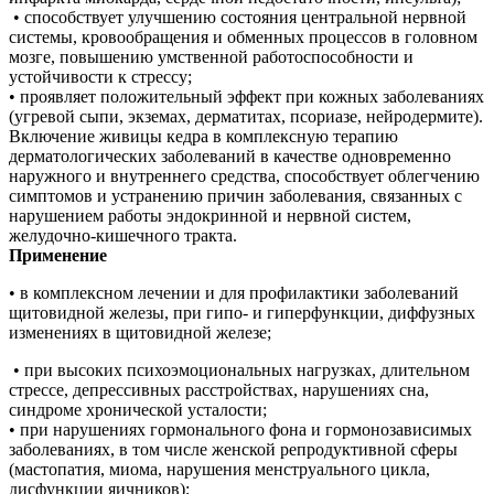
• способствует улучшению состояния центральной нервной
системы, кровообращения и обменных процессов в головном
мозге, повышению умственной работоспособности и
устойчивости к стрессу;
• проявляет положительный эффект при кожных заболеваниях
(угревой сыпи, экземах, дерматитах, псориазе, нейродермите).
Включение живицы кедра в комплексную терапию
дерматологических заболеваний в качестве одновременно
наружного и внутреннего средства, способствует облегчению
симптомов и устранению причин заболевания, связанных с
нарушением работы эндокринной и нервной систем,
желудочно-кишечного тракта.
Применение
• в комплексном лечении и для профилактики заболеваний
щитовидной железы, при гипо- и гиперфункции, диффузных
изменениях в щитовидной железе;
• при высоких психоэмоциональных нагрузках, длительном
стрессе, депрессивных расстройствах, нарушениях сна,
синдроме хронической усталости;
• при нарушениях гормонального фона и гормонозависимых
заболеваниях, в том числе женской репродуктивной сферы
(мастопатия, миома, нарушения менструального цикла,
дисфункции яичников);